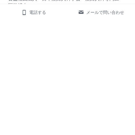
医学博士
日本女性医学学会専門医
電話する
メールで問い合わせ
日本抗加齢医学会専門医
一般社団法人　日本東洋医学会　漢方専門医
公益社団法人　日本体育協会　スポーツドクター
【院長の挨拶】
当クリニックは御所の南、裁判所西側の柳馬場通を南
へ
御所南小学校西側を通り、夷川通りをこえて西側3軒目
の
ところです。
（お車でお越しの方は北側一方通行のためご注意下さ
い）
御池通りからは、富小路公園を目標に柳馬場通りを北
へ
お越し下さい。公園の斜め向かいです。